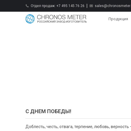
Отдел продаж:
+7 495 145 76 26
sales@chronosmeter.
Продукция
С ДНЕМ ПОБЕДЫ!
Доблесть, честь, отвага, терпение, любовь, верност