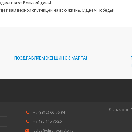
зднует этот Великий день!
будет вам верной спутницей на всю жизнь. С Днем Победы!
ПОЗДРАВЛЯЕМ ЖЕНЩИН С 8 МАРТА!
© 2026 ООО 
+7 (3812) 66-76-84
+7 495 145 76 26
sales@chronosmeter.ru