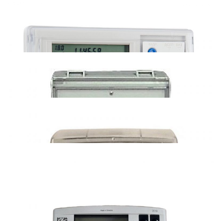
Энергомера СЕ307 (протокол СПОДЭС)
Милур 30х (485)