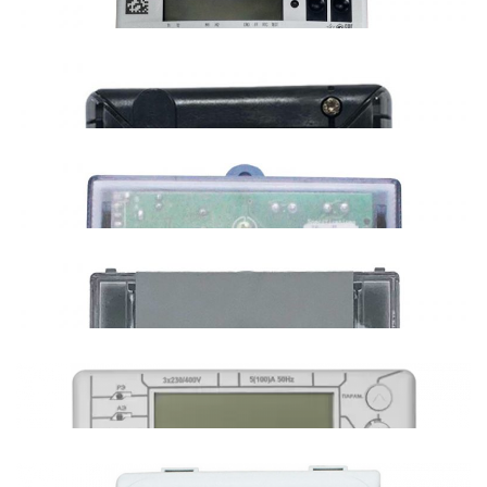
Энергомера СЕ308 (протокол СПОДЭС)
НПО Фрунзе СЭТ-4ТМ (485)
МЗЭП Агат 2-27(М) (485),
Меркурий 200 (485, CAN),
Искраемеко МТ17х (485)