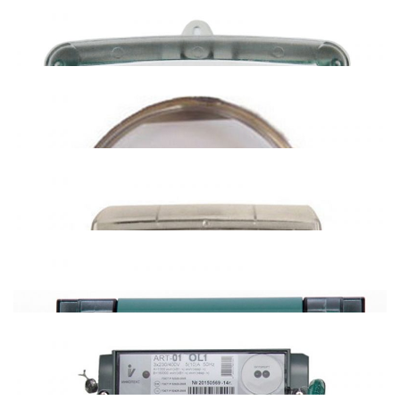
Нева МТ3хх (485)
Нева МТ1хх (485)
Нева 306 (485)
Милур 10х (485)