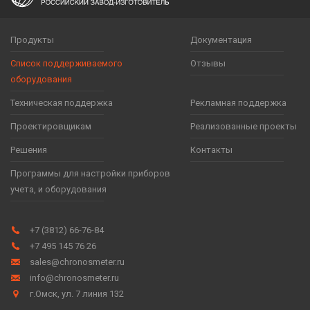
Меркурий 230 (485, CAN)
Продукты
Документация
Список поддерживаемого
Отзывы
Меркурий 206 (485, CAN)
оборудования
Техническая поддержка
Рекламная поддержка
Проектировщикам
Реализованные проекты
Меркурий 203 (485, CAN)
Решения
Контакты
Программы для настройки приборов
учета, и оборудования
Бетар ЭСО (485)
+7 (3812) 66-76-84
+7 495 145 76 26
sales@chronosmeter.ru
info@chronosmeter.ru
г.Омск, ул. 7 линия 132