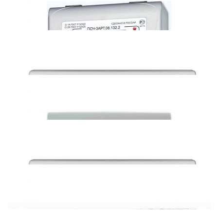
Энергомера СЕ102М (485)
Энергомера СЕ102 (485)
Тепловодохран Пульсар 1Т (485)
НПО Фрунзе ПСЧ-4ТМ (485)
НПО Фрунзе ПСЧ-3 (485)