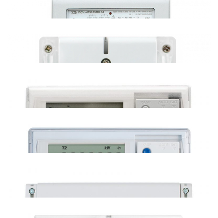
Waviot Фобос (485),
Saiman СО-Э711 (485)
СПБЗИП ЦЭ2726А (485)
Промэнерго I-PROM (протокол СПОДЭС)
НПО Фрунзе ПСЧ-4ТМ.05МК.16 (485)