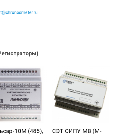
rt@chronosmeter.ru
Регистраторы)
ьсар-10М (485),
СЭТ СИПУ МВ (M-