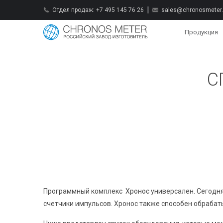
Отдел продаж:
+7 495 145 76 26
sales@chronosmeter.
Продукция
С
Программный комплекс
Хронос универсален. Сегодня
счетчики импульсов. Хронос также способен обрабат