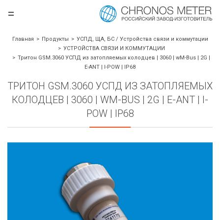
=
.ru
Главная
Продукты
УСПД, ЩА, БС / Устройства связи и коммутации
УСТРОЙСТВА СВЯЗИ И КОММУТАЦИИ
Тритон GSM.3060 УСПД из затопляемых колодцев | 3060 | wM-Bus | 2G |
E-ANT | I-POW | IP68
ТРИТОН GSM.3060 УСПД ИЗ ЗАТОПЛЯЕМЫХ
КОЛОДЦЕВ | 3060 | WM-BUS | 2G | E-ANT | I-
POW | IP68
борудования