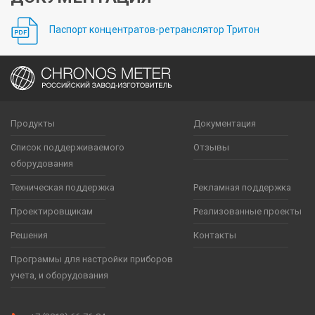
Паспорт концентратов-ретранслятор Тритон
Продукты
Документация
Список поддерживаемого
Отзывы
оборудования
Техническая поддержка
Рекламная поддержка
Проектировщикам
Реализованные проекты
Решения
Контакты
Программы для настройки приборов
учета, и оборудования