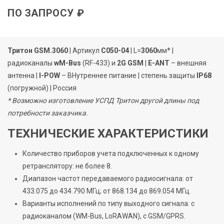
ПО ЗАПРОСУ ₽
Тритон GSM.3060
| Артикул
C050-04
| L=
3060
мм* |
радиоканалы
wM-Bus
(RF-433) и
2G GSM
|
E-ANT
– внешняя
антенна |
I-POW
– ВНутреннее питание | степень защиты
IP68
(погружной) | Россия
* Возможно изготовление УСПД Тритон другой длины под
потребности заказчика.
ТЕХНИЧЕСКИЕ ХАРАКТЕРИСТИКИ
Количество приборов учета подключенных к одному
ретранслятору: не более 8.
Диапазон частот передаваемого радиосигнала: от
433.075 до 434.790 МГц; от 868.134 до 869.054 МГц.
Варианты исполнений по типу выходного сигнала: с
радиоканалом (WM-Bus, LoRAWAN), c GSM/GPRS.