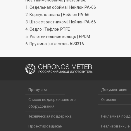
Поз. Наименование | Материал:
1. Седельная обойма | Нейлон РА-66
2. Корпус клапана | Нейлон РА-66
3. Шток с золотником | Нейлон РА-66
4. Седло | Тефлон PTFE
5. Уплотнительное кольцо | EPDM
6. Пружина | н/ж сталь AISI316
Продукты
Документация
Список поддерживаемого
Отзывы
оборудования
Техническая поддержка
Рекламная под
Проектировщикам
Реализованные