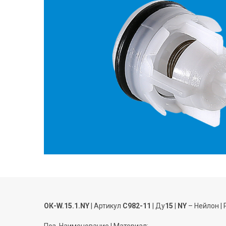
ОК-W.15.1.NY
| Артикул
C982-11
| Ду
15
|
NY
– Нейлон | 