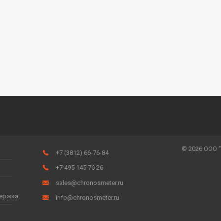
© 2026 ООО 
+7 (3812) 66-76-84
+7 495 145 76 26
sales@chronosmeter.ru
держка
info@chronosmeter.ru