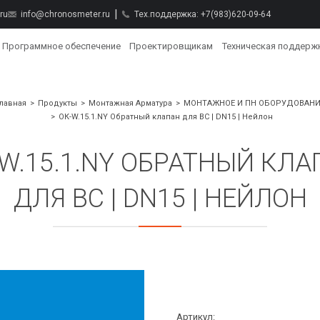
ru
info@chronosmeter.ru
Тех.поддержка:
+7(983)620-09-64
Программное обеспечение
Проектировщикам
Техническая поддерж
лавная
Продукты
Монтажная Арматура
МОНТАЖНОЕ И ПН ОБОРУДОВАНИ
ОК-W.15.1.NY Обратный клапан для ВС | DN15 | Нейлон
-W.15.1.NY ОБРАТНЫЙ КЛА
ДЛЯ ВС | DN15 | НЕЙЛОН
Артикул: