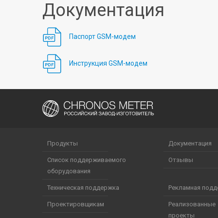
Документация
Паспорт GSM-модем
Инструкция GSM-модем
Продукты
Документация
Список поддерживаемого
Отзывы
оборудования
Техническая поддержка
Рекламная под
Проектировщикам
Реализованные
проекты