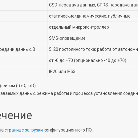
CSD-передача данных, GPRS-передача данн
статические/динамические; публичные
отдельный микроконтроллер
SMS-оповещение
редачи данных, В
5..20 постоянного тока; работа от автоном
от -0 до +70 (опционально -40 до +70)
IP20 или IP53
ейсом (RxD, TxD).
аваемых данных, режима работы и процесса установления соедин
ечение
на
странице загрузки
конфигурационного ПО.