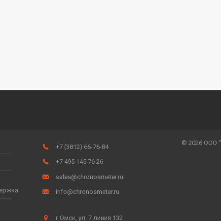
© 2026 ООО 
+7 (3812) 66-76-84
+7 495 145 76 26
sales@chronosmeter.ru
держка
info@chronosmeter.ru
г.Омск, ул. 7 линия 132