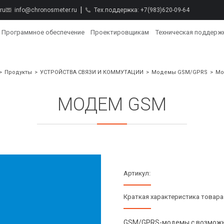
ru
info@chronosmeter.ru
Тех.поддержка:
+7(983)620-09-64
Программное обеспечение
Проектировщикам
Техническая поддерж
Продукты
УСТРОЙСТВА СВЯЗИ И КОММУТАЦИИ
Модемы GSM/GPRS
Мо
МОДЕМ GSM
Артикул:
Краткая характеристика товара
GSM/GPRS-модемы с возможно