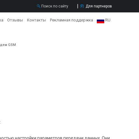
Для партнеров
ка
Отзывы
Контакты
Рекламная поддержка
RU
RU
дем GSM
EN
:
стью настройки параметров передачи данных. Они