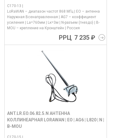
C170-13 |
LoRaWAN – диапазон частот 868 МГц | EO – антенна
Наружная Всенаправленная | AG7 – коэффициент
усиления | La=760мм | Lк=3м | N-разъем (гнездо) | B-
MOU – крепление на Кронштейн | Россия
РРЦ
7 235 ₽
ANT.LR.EO.06.82.5.N АНТЕННА
КОЛЛИНЕАРНАЯ LORAWAN | EO | AG6 | L820 | N |
B-MOU
C170-15 |