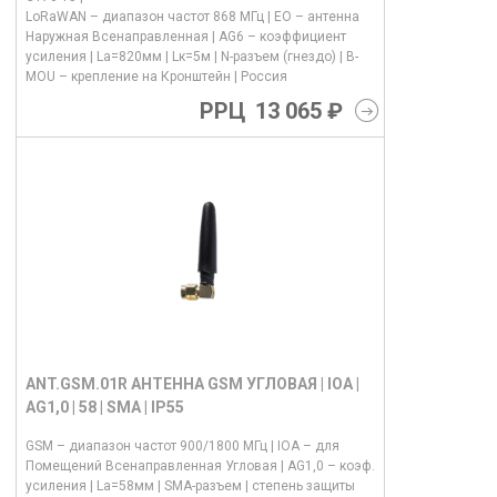
LoRaWAN – диапазон частот 868 МГц | EO – антенна
Наружная Всенаправленная | AG6 – коэффициент
усиления | La=820мм | Lк=5м | N-разъем (гнездо) | B-
MOU – крепление на Кронштейн | Россия
РРЦ
13 065 ₽
ANT.GSM.01R АНТЕННА GSM УГЛОВАЯ | IOA |
AG1,0 | 58 | SMA | IP55
GSM – диапазон частот 900/1800 МГц | IOA – для
Помещений Всенаправленная Угловая | AG1,0 – коэф.
усиления | La=58мм | SMA-разъем | степень защиты