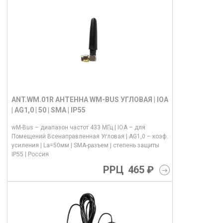
ANT.WM.01R АНТЕННА WM-BUS УГЛОВАЯ | IOA
| AG1,0 | 50 | SMA | IP55
wM-Bus – диапазон частот 433 МГц | IOA – для
Помещений Всенаправленная Угловая | AG1,0 – коэф.
усиления | La=50мм | SMA-разъем | степень защиты
IP55 | Россия
РРЦ
465 ₽