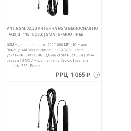
ANT.GSM.02.30 АНТЕННА GSM ВЫНОСНАЯ | IO
| AG2,0 | 115 | LC3,0 | SMA | G-MOU | IP65
GSM – диапазон частот 900/1800 МГц | IO – для
Помещений Всенаправленная | AG2,0 – коэф.
усиления | La=115мм | длина кабеля Lс=3,0м | SMA-
разъем | G-MOU – крепление на Стекло | степень
защиты IP65 | Россия
РРЦ
1 065 ₽