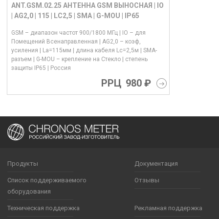
ANT.GSM.02.25 АНТЕННА GSM ВЫНОСНАЯ | IO
| AG2,0 | 115 | LC2,5 | SMA | G-MOU | IP65
GSM – диапазон частот 900/1800 МГц | IO – для
Помещений Всенаправленная | AG2,0 – коэф,
усиления | La=115мм | длина кабеля Lс=2,5м | SMA-
разъем | G-MOU – крепление на Стекло | степень
защиты IP65 | Россия
РРЦ
980 ₽
Продукты
Документация
Список поддерживаемого
Отзывы
оборудования
Техническая поддержка
Рекламная поддержка