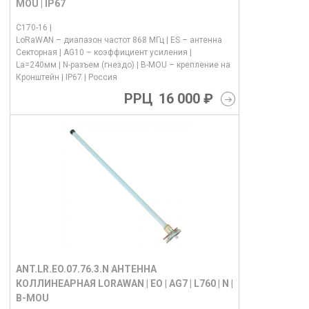
MOU | IP67
C170-16 |
LoRaWAN – диапазон частот 868 МГц | ES – антенна
Секторная | AG10 – коэффициент усиления |
La=240мм | N-разъем (гнездо) | B-MOU – крепление на
Кронштейн | IP67 | Россия
РРЦ
16 000 ₽
ANT.LR.EO.07.76.3.N АНТЕННА
КОЛЛИНЕАРНАЯ LORAWAN | EO | AG7 | L760 | N |
B-MOU