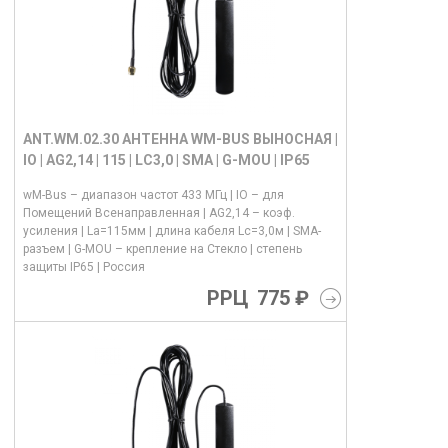
ANT.WM.02.30 АНТЕННА WM-BUS ВЫНОСНАЯ |
IO | AG2,14 | 115 | LC3,0 | SMA | G-MOU | IP65
wM-Bus – диапазон частот 433 МГц | IO – для
Помещений Всенаправленная | AG2,14 – коэф.
усиления | La=115мм | длина кабеля Lс=3,0м | SMA-
разъем | G-MOU – крепление на Стекло | степень
защиты IP65 | Россия
РРЦ
775 ₽