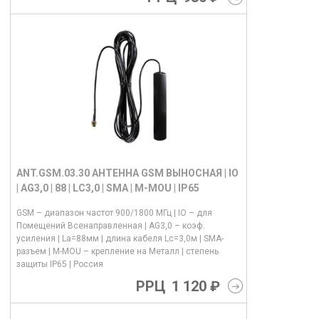
ANT.GSM.03.30 АНТЕННА GSM ВЫНОСНАЯ | IO
| AG3,0 | 88 | LC3,0 | SMA | M-MOU | IP65
GSM – диапазон частот 900/1800 МГц | IO – для
Помещений Всенаправленная | AG3,0 – коэф.
усиления | La=88мм | длина кабеля Lс=3,0м | SMA-
разъем | M-MOU – крепление на Металл | степень
защиты IP65 | Россия
РРЦ
1 120 ₽