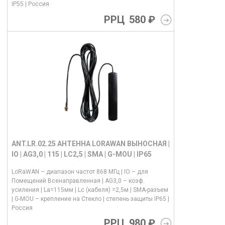
IP55 | Россия
РРЦ
580 ₽
ANT.LR.02.25 АНТЕННА LORAWAN ВЫНОСНАЯ |
IO | AG3,0 | 115 | LC2,5 | SMA | G-MOU | IP65
LoRaWAN – диапазон частот 868 МГц | IO – для
Помещений Всенаправленная | AG3,0 – коэф.
усиления | La=115мм | Lс (кабеля) =2,5м | SMA-разъем
| G-MOU – крепление на Стекло | степень защиты IP65 |
Россия
РРЦ
980 ₽