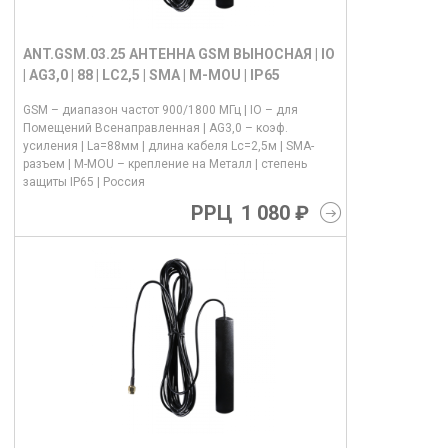
ANT.GSM.03.25 АНТЕННА GSM ВЫНОСНАЯ | IO
| AG3,0 | 88 | LC2,5 | SMA | M-MOU | IP65
GSM – диапазон частот 900/1800 МГц | IO – для
Помещений Всенаправленная | AG3,0 – коэф.
усиления | La=88мм | длина кабеля Lс=2,5м | SMA-
разъем | M-MOU – крепление на Металл | степень
защиты IP65 | Россия
РРЦ
1 080 ₽