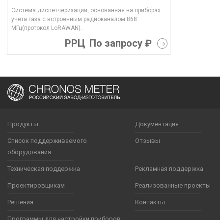
Система диспетчеризации, основанная на приборах
учета газа с встроенным радиоканалом 868
МГц(протокол LoRAWAN).
РРЦ
По запросу ₽
Продукты
Документация
Список поддерживаемого
Отзывы
оборудования
Техническая поддержка
Рекламная поддержка
Проектировщикам
Реализованные проекты
Решения
Контакты
Программы для настройки приборов