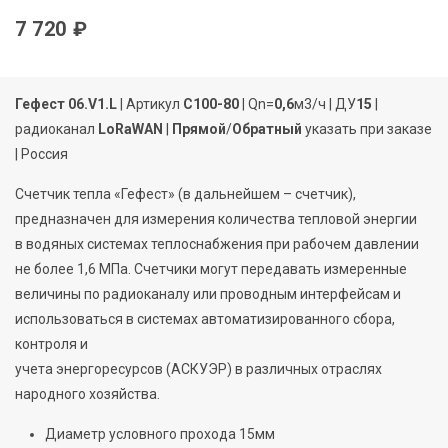
7 720 ₽
Гефест 06.V1.L
| Артикул
C100-80
| Qn=
0,6
м3/ч | ДУ
15
|
радиоканал
LoRaWAN
|
Прямой
/
Обратный
указать при заказе
| Россия
С
четчик
тепла
«
Гефест
»
(в дальнейшем
–
счетчик),
предназначен для измерения количества тепловой энергии
в водяных системах теплоснабжения при рабочем давлении
не более 1,6
МПа
.
Счетчики могут передавать измеренные
величины по радиоканалу или проводным интерфейсам и
использоваться в системах автоматизированного сбора,
контроля и
учета энергоресурсов (АСКУЭР)
в различных отраслях
народного хозяйства
.
Диаметр условного
прохода
15мм