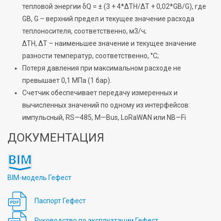
тепловой энергии
δ
Q
=
±
(3
+
4*Δ
T
Н
/Δ
T
+
0,02*
G
В
/
G
), где
G
В
,
G
–
верхний предел
и
текущее
значение
расхода
теплоносителя,
соответственно,
м
3
/ч
;
Δ
T
Н
,
Δ
T
–
наименьшее значение
и
текущее значение
разности температур,
соответственно,
°
C
;
Потеря давления при максимальном расходе не
превышает 0,1
МПа (1
бар).
Счетчик
обеспечива
е
т
передачу
измеренных и
вычисленных значений по одному из интерфейсов
:
импульсный
,
RS
—
485,
M
—
Bus
,
LoRaWAN
или
NB
—
Fi
ДОКУМЕНТАЦИЯ
BIM-модель Гефест
Паспорт Гефест
Руководство по эксплуатации Гефест