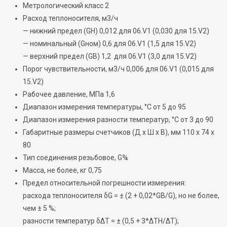
Метрологический класс
2
Расход теплоносителя,
м
3
/ч
— нижний предел (
G
Н
)
0,012 для 06.V1
(
0,030 для 15.V2)
— номинальный (
G
ном
) 0,6
для 06.V1
(
1,5 для 15.V2)
— верхний предел (
G
В
)
1,2
для 06.V1
(
3,0 для 15.V2)
Порог чувствительности,
м
3
/ч
0,006
для 06.V1
(
0,015 для
15.V2)
Рабочее давление,
МПа
1,6
Диапазон измерения температуры,
°
C
от 5 до 95
Диапазон измерения разности температур,
°
C
от 3 до 90
Габаритные размеры счетчиков (Д х Ш х В),
мм
110 x 74 x
80
Тип соединения
р
езьбовое
,
G
¾
Масса, не более,
кг
0,75
Предел
относительной погрешности измерения
:
расхода теплоносителя
δ
G
=
±
(2
+
0,02*
G
В
/
G
), но не более,
чем ±
5
%;
разности температур
δΔ
T
=
±
(0,5
+
3*Δ
T
Н
/Δ
T
)
;